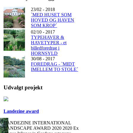
23/02 - 2018
`MED HUSET SOM
HOVED OG HAVEN
SOM KROP´
02/10 - 2017
TYPEHAVER &
HAVETYPER - et
billedforedrag i
HORNSYLD
30/08 - 2017
FOREDRAG - `MIDT
IMELLEM TO STOLE´
Udvalgt projekt
Landezine award
LANDEZINE INTERNATIONAL
LANDSCAPE AWARD 2020 2020 Ex