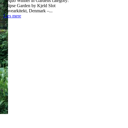
Aequo Winner in Gardens category:
Ellipse Garden by Kjeld Slot
Havearkitekt, Denmark –...
Læs mere