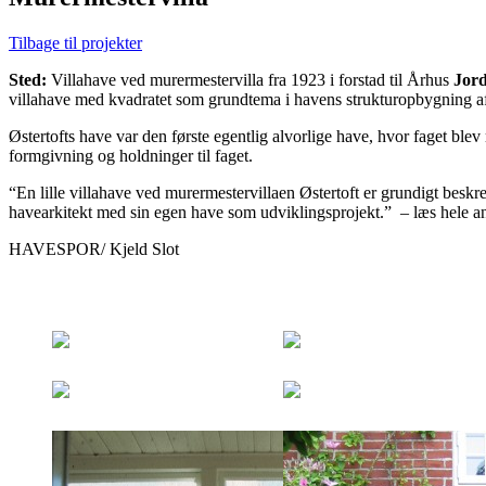
Tilbage til projekter
Sted:
Villahave ved murermestervilla fra 1923 i forstad til Århus
Jor
villahave med kvadratet som grundtema i havens strukturopbygning af
Østertofts have var den første egentlig alvorlige have, hvor faget blev
formgivning og holdninger til faget.
“En lille villahave ved murermestervillaen Østertoft er grundigt beskr
havearkitekt med sin egen have som udviklingsprojekt.” – læs hele 
HAVESPOR/ Kjeld Slot