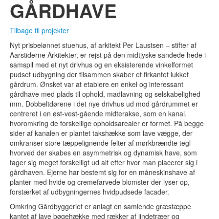
GÅRDHAVE
Tilbage til projekter
Nyt prisbelønnet stuehus, af arkitekt Per Laustsen – stifter af
Aarstiderne Arkitekter, er rejst på den midtjyske sandede hede i
samspil med et nyt drivhus og en eksisterende vinkelformet
pudset udbygning der tilsammen skaber et firkantet lukket
gårdrum. Ønsket var at etablere en enkel og interessant
gårdhave med plads til ophold, madlavning og selskabelighed
mm. Dobbeltdørene i det nye drivhus ud mod gårdrummet er
centreret i en øst-vest-gående midterakse, som en kanal,
hvoromkring de forskellige opholdsarealer er formet. På begge
sider af kanalen er plantet takshække som lave vægge, der
omkranser store tæppelignende felter af mørkbrændte tegl
hvorved der skabes en asymmetrisk og dynamisk have, som
tager sig meget forskelligt ud alt efter hvor man placerer sig i
gårdhaven. Ejerne har bestemt sig for en måneskinshave af
planter med hvide og cremefarvede blomster der lyser op,
forstærket af udbygningernes hvidpudsede facader.
Omkring Gårdbyggeriet er anlagt en samlende græstæppe
kantet af lave bøgehække med rækker af lindetræer og