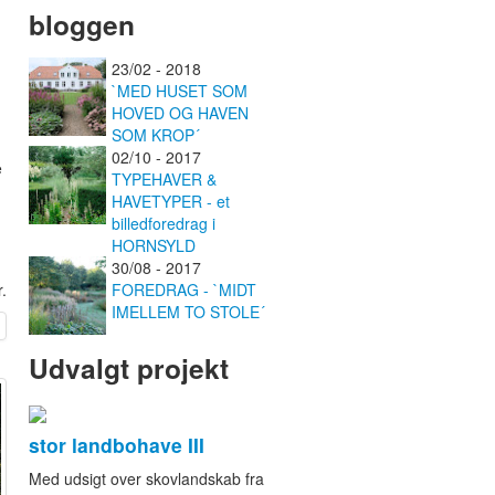
bloggen
23/02 - 2018
`MED HUSET SOM
HOVED OG HAVEN
SOM KROP´
02/10 - 2017
e
TYPEHAVER &
HAVETYPER - et
billedforedrag i
HORNSYLD
30/08 - 2017
.
FOREDRAG - `MIDT
IMELLEM TO STOLE´
Udvalgt projekt
stor landbohave III
Med udsigt over skovlandskab fra