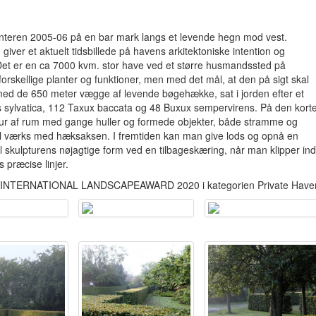
vinteren 2005-06 på en bar mark langs et levende hegn mod vest.
 giver et aktuelt tidsbillede på havens arkitektoniske intention og
 Det er en ca 7000 kvm. stor have ved et større husmandssted på
 forskellige planter og funktioner, men med det mål, at den på sigt skal
 med de 650 meter vægge af levende bøgehække, sat i jorden efter et
 sylvatica, 112 Taxux baccata og 48 Buxux sempervirens. På den kort
lptur af rum med gange huller og formede objekter, både stramme og
t til værks med hæksaksen. I fremtiden kan man give lods og opnå en
il skulpturens nøjagtige form ved en tilbageskæring, når man klipper ind
præcise linjer.
INE INTERNATIONAL LANDSCAPEAWARD 2020 i kategorien Private Haver